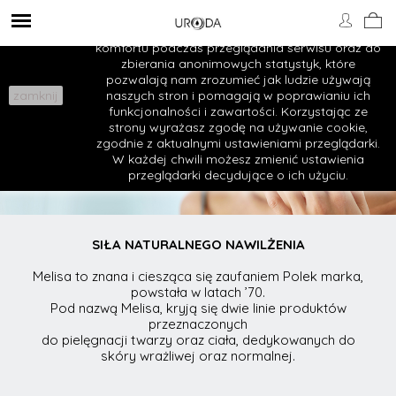
Ważne!
Nasza strona internetowa stosuje pliki
cookies w celu: zapewnienia Ci maksymalnego
komfortu podczas przeglądania serwisu oraz do
zbierania anonimowych statystyk, które
pozwalają nam zrozumieć jak ludzie używają
zamknij
naszych stron i pomagają w poprawianiu ich
funkcjonalności i zawartości. Korzystając ze
strony wyrażasz zgodę na używanie cookie,
zgodnie z aktualnymi ustawieniami przeglądarki.
W każdej chwili możesz zmienić ustawienia
przeglądarki decydujące o ich użyciu.
SIŁA NATURALNEGO NAWILŻENIA
Melisa to znana i ciesząca się zaufaniem Polek marka,
powstała w latach ’70.
Pod nazwą Melisa, kryją się dwie linie produktów
przeznaczonych
do pielęgnacji twarzy oraz ciała, dedykowanych do
skóry wrażliwej oraz normalnej.